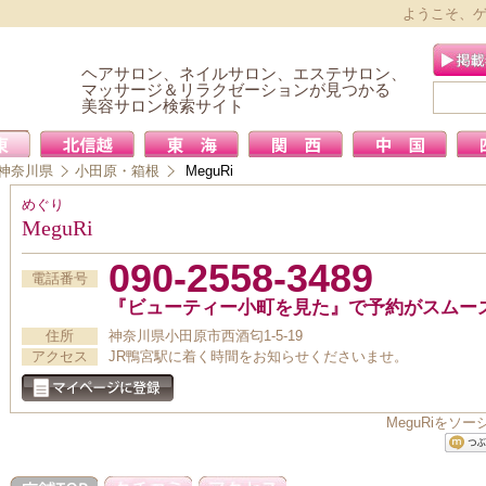
ようこそ、
ヘアサロン、ネイルサロン、エステサロン、
マッサージ＆リラクゼーションが見つかる
美容サロン検索サイト
神奈川県
小田原・箱根
MeguRi
めぐり
MeguRi
090-2558-3489
電話番号
『ビューティー小町を見た』で予約がスムー
住所
神奈川県小田原市西酒匂1-5-19
アクセス
JR鴨宮駅に着く時間をお知らせくださいませ。
MeguRiを