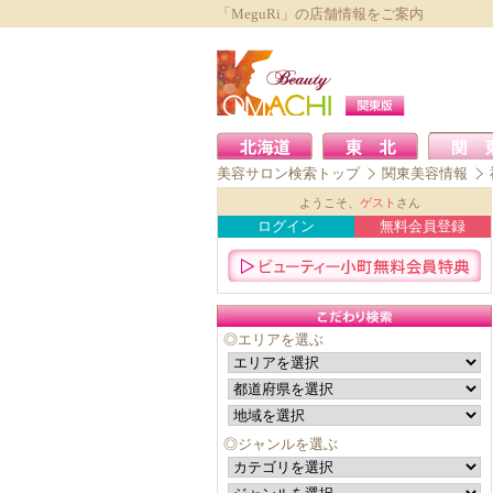
「MeguRi」の店舗情報をご案内
美容サロン検索トップ
関東美容情報
ようこそ、
ゲスト
さん
ログイン
無料会員登録
◎エリアを選ぶ
◎ジャンルを選ぶ