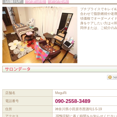
プチプライスでキレイ&
合わせで脂肪燃焼や老廃
頃価格でオーダーメイド
身をケアしたい方は≪8
同伴または、ご紹介の
店舗名
MeguRi
090-2558-3489
電話番号
住所
神奈川県小田原市西酒匂1-5-19
アクセス
JR鴨宮駅に着く時間をお知らせくださ