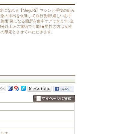
楽になれる【MeguRi】マシンと手技の組み
物の排出を促進して血行改善!嬉しいお手
施術!気になる箇所を集中ケアできます♪全
0分以上≫の施術で可能!★男性の方は女性
みの限定とさせていただきます。
いませ。