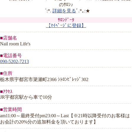
のｻﾛﾝ♪
゜:*.
詳細を見る
ﾞ.*｡:★
ｻﾛﾝﾃﾞｰﾀ
【ﾏｲﾍﾟｰｼﾞに登録】
■店舗名
Nail room Life's
■電話番号
090-5202-7213
■住所
栃木県宇都宮市簗瀬町2366 ｼﾄﾛﾝﾋﾞﾚｯｼﾞ302
■ｱｸｾｽ
JR宇都宮駅から車で10分
■営業時間
am11:00～最終受付pm23:00～Last【※21時以降受付のお客様は
お会計の20%分の追加料金を頂いております】