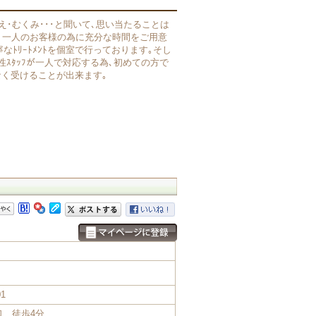
え･むくみ･･･と聞いて､思い当たることは
､一人のお客様の為に充分な時間をご用意
寧なﾄﾘｰﾄﾒﾝﾄを個室で行っております｡そし
性ｽﾀｯﾌが一人で対応する為､初めての方で
く受けることが出来ます｡
1
口 徒歩4分