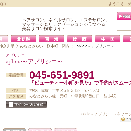
案内
ようこそ、
ヘアサロン、ネイルサロン、エステサロン、
マッサージ＆リラクゼーションが見つかる
美容サロン検索サイト
神奈川県
みなとみらい・桜木町・関内
aplicie～アプリシエ～
アプリシエ
aplicie～アプリシエ～
045-651-9891
電話番号
『ビューティー小町を見た』で予約がスムー
住所
神奈川県横浜市中区元町3-132 H’sビル201
アクセス
みなとみらい線 元町・中華街駅5番出口 徒歩4分
aplicie～アプリシエ～を