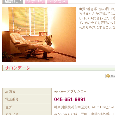
角質･巻き爪･魚の目･冷
ありませんか?当店では
し､ﾄﾗﾌﾞﾙに合わせた丁
て､その全てを専門の女
も周りを気にすることな
店舗名
aplicie～アプリシエ～
045-651-9891
電話番号
住所
神奈川県横浜市中区元町3-132 H’sビル20
アクセス
みなとみらい線 元町・中華街駅5番出