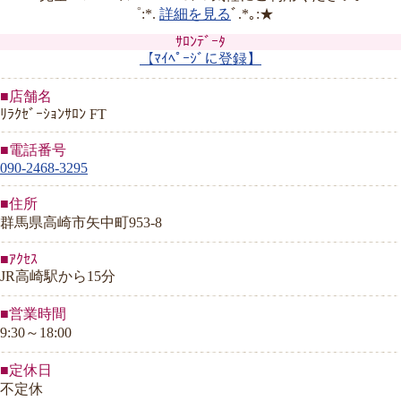
゜:*.
詳細を見る
ﾞ.*｡:★
ｻﾛﾝﾃﾞｰﾀ
【ﾏｲﾍﾟｰｼﾞに登録】
■店舗名
ﾘﾗｸｾﾞｰｼｮﾝｻﾛﾝ FT
■電話番号
090-2468-3295
■住所
群馬県高崎市矢中町953-8
■ｱｸｾｽ
JR高崎駅から15分
■営業時間
9:30～18:00
■定休日
不定休