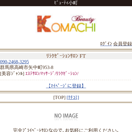
ﾋﾞｭｰﾃｨ小町
ﾛｸﾞｲﾝ
会員登録
ﾘﾗｸｾﾞｰｼｮﾝｻﾛﾝ FT
090-2468-3295
群馬県高崎市矢中町953-8
[美容ｼﾞｬﾝﾙ]
ｴｽﾃｻﾛﾝ/ﾏｯｻｰｼﾞ/ﾘﾗｸｾﾞｰｼｮﾝ/
【ﾏｲﾍﾟｰｼﾞに登録】
[TOP]
[ｸﾁｺﾐ]
完全ﾌﾟﾗｲﾍﾞｰﾄｻﾛﾝなので､お気軽にご利用ください｡