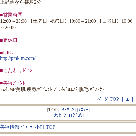
上野駅から徒歩2分
■営業時間
12:00～23:00 【土曜日･祝祭日】10:00～21:00 【日曜日】10:00
～20:00
■定休日
■URL
http://pmk-m.com/
■こだわりﾎﾟｲﾝﾄ
■美容ﾎﾟｲﾝﾄ
ﾌｪｲｼｬﾙ/美肌 痩身/ﾀﾞｲｴｯﾄ ﾌﾞﾗｲﾀﾞﾙｴｽﾃ 脱毛 ﾊﾞｽﾄｹｱ
ﾍﾟｰｼﾞTOP［ ▲ ］
[TOP]
[ｸｰﾎﾟﾝ]
[ﾒﾆｭｰ]
[ﾒｯｾｰｼﾞ]
[ｸﾁｺﾐ]
美容情報|ﾋﾞｭｰﾃｨ小町 TOP