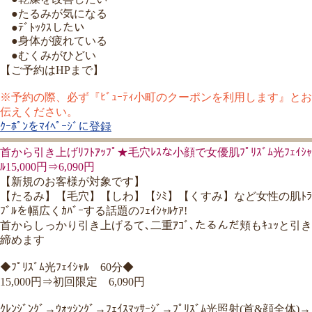
●たるみが気になる
●ﾃﾞﾄｯｸｽしたい
●身体が疲れている
●むくみがひどい
【ご予約はHPまで】
※予約の際、必ず『ﾋﾞｭｰﾃｨ小町のクーポンを利用します』とお
伝えください。
ｸｰﾎﾟﾝをﾏｲﾍﾟｰｼﾞに登録
首から引き上げﾘﾌﾄｱｯﾌﾟ★毛穴ﾚｽな小顔で女優肌ﾌﾟﾘｽﾞﾑ光ﾌｪｲｼｬ
ﾙ15,000円⇒6,090円
【新規のお客様が対象です】
【たるみ】【毛穴】【しわ】【ｼﾐ】【くすみ】など女性の肌ﾄﾗ
ﾌﾞﾙを幅広くｶﾊﾞｰする話題のﾌｪｲｼｬﾙｹｱ!
首からしっかり引き上げるて､二重ｱｺﾞ､たるんだ頬もｷｭｯと引き
締めます
◆ﾌﾟﾘｽﾞﾑ光ﾌｪｲｼｬﾙ 60分◆
15,000円⇒初回限定 6,090円
ｸﾚﾝｼﾞﾝｸﾞ→ｳｫｯｼﾝｸﾞ→ﾌｪｲｽﾏｯｻｰｼﾞ→ﾌﾟﾘｽﾞﾑ光照射(首&顔全体)→