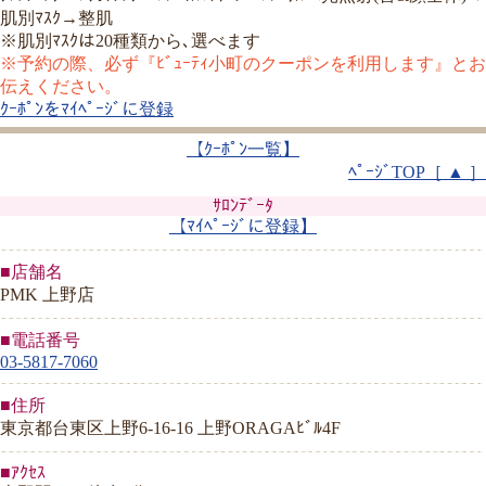
肌別ﾏｽｸ→整肌
※肌別ﾏｽｸは20種類から､選べます
※予約の際、必ず『ﾋﾞｭｰﾃｨ小町のクーポンを利用します』とお
伝えください。
ｸｰﾎﾟﾝをﾏｲﾍﾟｰｼﾞに登録
【ｸｰﾎﾟﾝ一覧】
ﾍﾟｰｼﾞTOP［ ▲ ］
ｻﾛﾝﾃﾞｰﾀ
【ﾏｲﾍﾟｰｼﾞに登録】
■店舗名
PMK 上野店
■電話番号
03-5817-7060
■住所
東京都台東区上野6-16-16 上野ORAGAﾋﾞﾙ4F
■ｱｸｾｽ