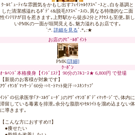
ｸｰﾙﾋﾞｭｰﾃｨな雰囲気をかもし出すﾌｪｲｼｬﾙｹｱｽﾍﾟｰｽと､白を基調と
した清潔感溢れるﾎﾞﾃﾞｨ&脱毛ｹｱｽﾍﾟｰｽの､異なる特徴的な二面
性ｲﾝﾃﾘｱが目を惹きます｡上野駅から徒歩2分とｱｸｾｽも至便｡新し
いPMKの一面が垣間見える､魅力溢れるお店です｡
゜:*.
詳細を見る
ﾞ.*｡:★
お店のｱﾋﾟｰﾙﾎﾟｲﾝﾄ
PMK
[詳細]
ｸｰﾎﾟﾝ
ｵｰﾙﾊﾝﾄﾞ本格痩身【ｲﾝﾄﾞｴｽﾃ】90分のﾌﾙｺｰｽ★ 6,800円 で登場
【新規のお客様が対象です】
ｱｳﾞｨﾔﾝｶﾞﾏｯｻｰｼﾞ60分⇒ﾋｰﾄﾏｯﾄ発汗⇒ｽｷﾝﾅｯﾌﾟ
ｲﾝﾄﾞの伝承医学｢ｱｰﾕﾙｳﾞｪｰﾀﾞ｣のｱｳﾞｨﾔﾝｶﾞﾎﾞﾃﾞｨﾏｯｻｰｼﾞで､体内に
滞留している毒素を排泄｡余分な脂肪やｾﾙﾗｲﾄを溜め込まない体
に導きます｡
【こんな方におすすめ!!】
●痩せたい
●乾燥を改善したい