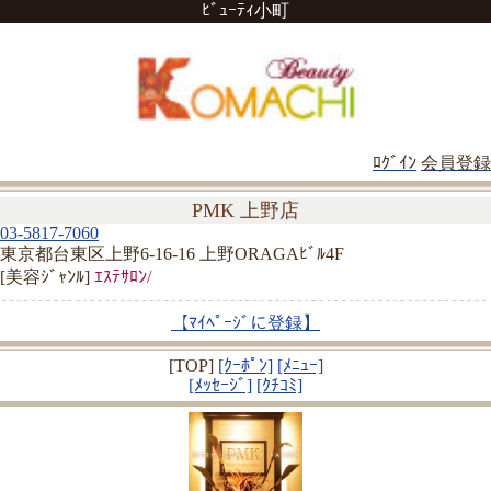
ﾋﾞｭｰﾃｨ小町
ﾛｸﾞｲﾝ
会員登録
PMK 上野店
03-5817-7060
東京都台東区上野6-16-16 上野ORAGAﾋﾞﾙ4F
[美容ｼﾞｬﾝﾙ]
ｴｽﾃｻﾛﾝ/
【ﾏｲﾍﾟｰｼﾞに登録】
[TOP]
[ｸｰﾎﾟﾝ]
[ﾒﾆｭｰ]
[ﾒｯｾｰｼﾞ]
[ｸﾁｺﾐ]