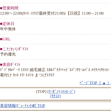
■営業時間
12:00～22:00(ｶｯﾄ･ｴｸｽﾃ最終受付21:00)/【日祝】11:00～21:00
■定休日
年中無休
■URL
■こだわりﾎﾟｲﾝﾄ
予約優先
■美容ﾎﾟｲﾝﾄ
ﾃﾞｼﾞﾀﾙﾊﾟｰﾏ ｴｸｽﾃ 縮毛矯正 ｽｶﾙﾌﾟｹｱ/ﾍｯﾄﾞｽﾊﾟ/ｸﾘｰﾑﾊﾞｽ ﾒｲｸ/ﾍｱｾｯﾄ/
着付け ｶｯﾄ ﾄﾘｰﾄﾒﾝﾄ まつげｴｸｽﾃ
ﾍﾟｰｼﾞTOP［ ▲ ］
[TOP]
[ｸｰﾎﾟﾝ]
[ﾒｯｾｰｼﾞ]
[ｸﾁｺﾐ]
美容情報|ﾋﾞｭｰﾃｨ小町 TOP