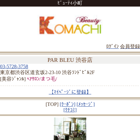
ﾋﾞｭｰﾃｨ小町
ﾛｸﾞｲﾝ
会員登録
PAR BLEU 渋谷店
03-5728-3758
東京都渋谷区道玄坂2-23-10 渋谷ﾗﾝﾄﾞﾋﾞﾙ2F
[美容ｼﾞｬﾝﾙ]
ﾍｱｻﾛﾝ/まつ毛/
【ﾏｲﾍﾟｰｼﾞに登録】
[TOP]
[ｸｰﾎﾟﾝ]
[ﾒｯｾｰｼﾞ]
[ｸﾁｺﾐ]