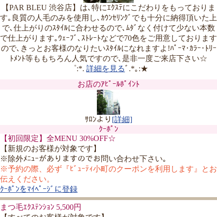
【PAR BLEU 渋谷店】は､特にｴｸｽﾃにこだわりをもっておりま
す｡良質の人毛のみを使用し､ｶｳﾝｾﾘﾝｸﾞでも十分に納得頂いた上
で､仕上がりのｽﾀｲﾙに合わせるので､ﾑﾀﾞなく付けて少ない本数
で仕上がります｡ｳｪｰﾌﾞ､ｽﾄﾚｰﾄなどで70色をご用意しております
ので､きっとお客様のなりたいｽﾀｲﾙになれますよ!ﾊﾟｰﾏ･ｶﾗｰ･ﾄﾘｰ
ﾄﾒﾝﾄ等ももちろん人気ですので､是非一度ご来店下さい☆
゜:*.
詳細を見る
ﾞ.*｡:★
お店のｱﾋﾟｰﾙﾎﾟｲﾝﾄ
ｻﾛﾝより
[詳細]
ｸｰﾎﾟﾝ
【初回限定】全MENU 30%OFF☆
【新規のお客様が対象です】
※除外ﾒﾆｭｰがありますのでお問い合わせ下さい｡
※予約の際、必ず『ﾋﾞｭｰﾃｨ小町のクーポンを利用します』とお
伝えください。
ｸｰﾎﾟﾝをﾏｲﾍﾟｰｼﾞに登録
まつ毛ｴｸｽﾃﾝｼｮﾝ 5,500円