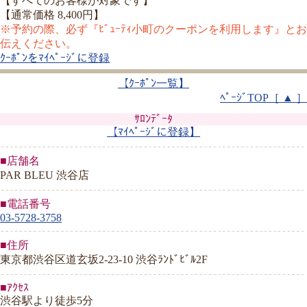
【すべてのお客様が対象です】
【通常価格 8,400円】
※予約の際、必ず『ﾋﾞｭｰﾃｨ小町のクーポンを利用します』とお
伝えください。
ｸｰﾎﾟﾝをﾏｲﾍﾟｰｼﾞに登録
【ｸｰﾎﾟﾝ一覧】
ﾍﾟｰｼﾞTOP［ ▲ ］
ｻﾛﾝﾃﾞｰﾀ
【ﾏｲﾍﾟｰｼﾞに登録】
■店舗名
PAR BLEU 渋谷店
■電話番号
03-5728-3758
■住所
東京都渋谷区道玄坂2-23-10 渋谷ﾗﾝﾄﾞﾋﾞﾙ2F
■ｱｸｾｽ
渋谷駅より徒歩5分