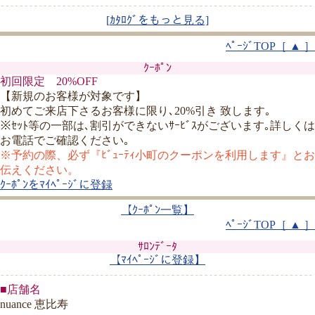
[
ｶﾀﾛｸﾞをもっと見る]
ﾍﾟｰｼﾞTOP［ ▲ ］
ｸｰﾎﾟﾝ
初回限定 20%OFF
【新規のお客様が対象です】
初めてご来店下さるお客様に限り､20%引き 致します｡
※ｾｯﾄ等の一部は､割引ができないｻｰﾋﾞｽがございます｡詳しくは
お電話でご確認ください｡
※予約の際、必ず『ﾋﾞｭｰﾃｨ小町のクーポンを利用します』とお
伝えください。
ｸｰﾎﾟﾝをﾏｲﾍﾟｰｼﾞに登録
【ｸｰﾎﾟﾝ一覧】
ﾍﾟｰｼﾞTOP［ ▲ ］
ｻﾛﾝﾃﾞｰﾀ
【ﾏｲﾍﾟｰｼﾞに登録】
■店舗名
nuance 恵比寿