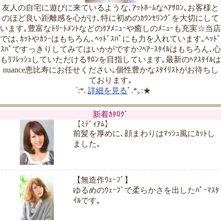
友人の自宅に遊びに来ているような､ｱｯﾄﾎｰﾑなﾍｱｻﾛﾝ｡お客様と
のほど良い距離感を心がけ､特に初めのｶｳﾝｾﾘﾝｸﾞを大切にして
います｡豊富なﾄﾘｰﾄﾒﾝﾄなどのｹｱﾒﾆｭｰや癒しのﾒﾆｭｰも充実☆当店
では､ｶｯﾄやｶﾗｰはもちろん､ﾍｯﾄﾞｽﾊﾟにも力を入れています｡ﾍｯﾄﾞ
ｽﾊﾟですっきりしてみてはいかがですか?ﾍｱｰｽﾀｲﾙはもちろん､心
もﾘﾌﾚｯｼｭしていただけるｻﾛﾝを目指しています｡最新のﾍｱｽﾀｲﾙは
nuance恵比寿にお任せください｡個性豊かなｽﾀｲﾘｽﾄがお待ちし
ております｡
゜:*.
詳細を見る
ﾞ.*｡:★
新着ｶﾀﾛｸﾞ
【ﾐﾃﾞｨｱﾑ】
前髪を厚めに､顔まわりはﾏｯｼｭ風にｶｯﾄし
ました｡
【無造作ｳｪｰﾌﾞ】
ゆるめのｳｪｰﾌﾞで柔らかさを出したﾊﾟｰﾏｽﾀ
ｲﾙです｡