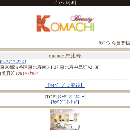
ﾋﾞｭｰﾃｨ小町
ﾛｸﾞｲﾝ
会員登録
nuance 恵比寿
03-3712-2233
東京都渋谷区恵比寿南3-1-27 恵比寿中島ﾋﾞﾙ2･3F
[美容ｼﾞｬﾝﾙ]
ﾍｱｻﾛﾝ/
【ﾏｲﾍﾟｰｼﾞに登録】
[TOP]
[ｸｰﾎﾟﾝ]
[ﾒﾆｭｰ]
[ｶﾀﾛｸﾞ]
[ｸﾁｺﾐ]