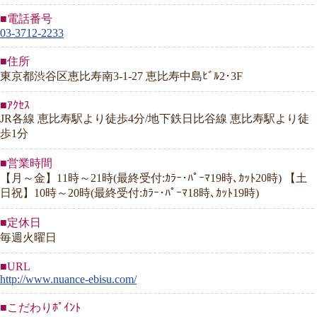
■電話番号
03-3712-2233
■住所
東京都渋谷区恵比寿南3-1-27 恵比寿中島ﾋﾞﾙ2･3F
■ｱｸｾｽ
JR各線 恵比寿駅より徒歩4分/地下鉄日比谷線 恵比寿駅より徒
歩1分
■営業時間
【月～金】11時～21時(最終受付:ｶﾗｰ･ﾊﾟｰﾏ19時､ｶｯﾄ20時) 【土
日祝】10時～20時(最終受付:ｶﾗｰ･ﾊﾟｰﾏ18時､ｶｯﾄ19時)
■定休日
毎週火曜日
■URL
http://www.nuance-ebisu.com/
■こだわりﾎﾟｲﾝﾄ