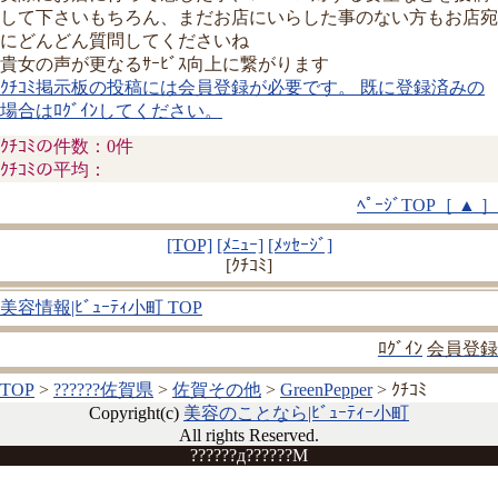
して下さいもちろん、まだお店にいらした事のない方もお店宛
にどんどん質問してくださいね
貴女の声が更なるｻｰﾋﾞｽ向上に繋がります
ｸﾁｺﾐ掲示板の投稿には会員登録が必要です。 既に登録済みの
場合はﾛｸﾞｲﾝしてください。
ｸﾁｺﾐの件数：0件
ｸﾁｺﾐの平均：
ﾍﾟｰｼﾞTOP［ ▲ ］
[TOP]
[ﾒﾆｭｰ]
[ﾒｯｾｰｼﾞ]
[ｸﾁｺﾐ]
美容情報|ﾋﾞｭｰﾃｨ小町 TOP
ﾛｸﾞｲﾝ
会員登録
TOP
>
??????佐賀県
>
佐賀その他
>
GreenPepper
> ｸﾁｺﾐ
Copyright(c)
美容のことなら|ﾋﾞｭｰﾃｨｰ小町
All rights Reserved.
??????д??????M