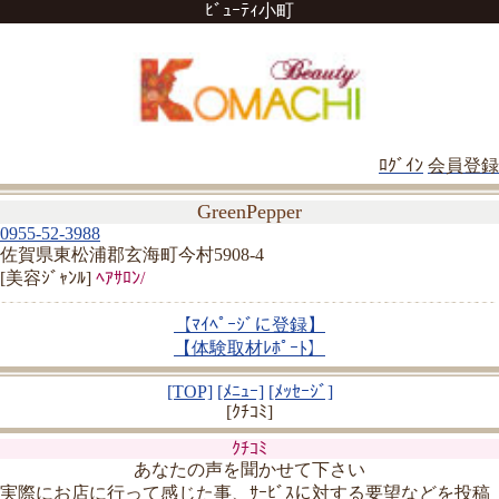
ﾋﾞｭｰﾃｨ小町
ﾛｸﾞｲﾝ
会員登録
GreenPepper
0955-52-3988
佐賀県東松浦郡玄海町今村5908-4
[美容ｼﾞｬﾝﾙ]
ﾍｱｻﾛﾝ/
【ﾏｲﾍﾟｰｼﾞに登録】
【体験取材ﾚﾎﾟｰﾄ】
[TOP]
[ﾒﾆｭｰ]
[ﾒｯｾｰｼﾞ]
[ｸﾁｺﾐ]
ｸﾁｺﾐ
あなたの声を聞かせて下さい
実際にお店に行って感じた事、ｻｰﾋﾞｽに対する要望などを投稿