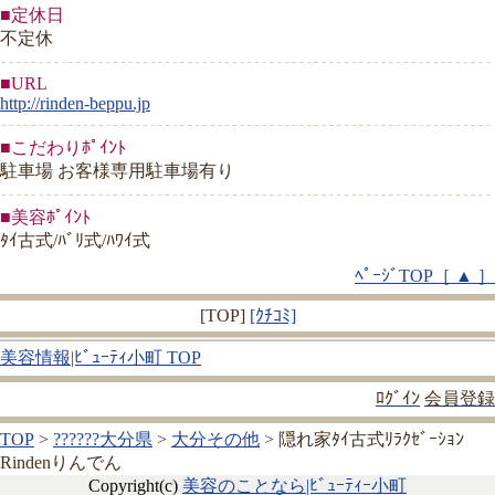
■定休日
不定休
■URL
http://rinden-beppu.jp
■こだわりﾎﾟｲﾝﾄ
駐車場 お客様専用駐車場有り
■美容ﾎﾟｲﾝﾄ
ﾀｲ古式/ﾊﾞﾘ式/ﾊﾜｲ式
ﾍﾟｰｼﾞTOP［ ▲ ］
[TOP]
[ｸﾁｺﾐ]
美容情報|ﾋﾞｭｰﾃｨ小町 TOP
ﾛｸﾞｲﾝ
会員登録
TOP
>
??????大分県
>
大分その他
> 隠れ家ﾀｲ古式ﾘﾗｸｾﾞｰｼｮﾝ
Rindenりんでん
Copyright(c)
美容のことなら|ﾋﾞｭｰﾃｨｰ小町