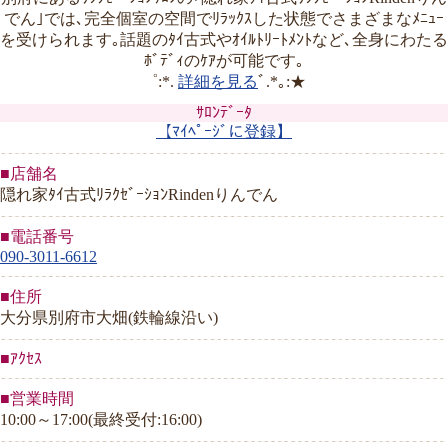
でん｣では､完全個室の空間でﾘﾗｯｸｽした状態でさまざまなﾒﾆｭｰ
を受けられます｡話題のﾀｲ古式やｵｲﾙﾄﾘｰﾄﾒﾝﾄなど､全身にわたる
ﾎﾞﾃﾞｨのｹｱが可能です｡
゜:*.
詳細を見る
ﾞ.*｡:★
ｻﾛﾝﾃﾞｰﾀ
【ﾏｲﾍﾟｰｼﾞに登録】
■店舗名
隠れ家ﾀｲ古式ﾘﾗｸｾﾞｰｼｮﾝRindenりんでん
■電話番号
090-3011-6612
■住所
大分県別府市大畑(鉄輪線沿い)
■ｱｸｾｽ
■営業時間
10:00～17:00(最終受付:16:00)