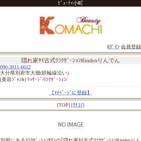
ﾋﾞｭｰﾃｨ小町
ﾛｸﾞｲﾝ
会員登録
隠れ家ﾀｲ古式ﾘﾗｸｾﾞｰｼｮﾝRindenりんでん
090-3011-6612
大分県別府市大畑(鉄輪線沿い)
[美容ｼﾞｬﾝﾙ]
ﾏｯｻｰｼﾞ/ﾘﾗｸｾﾞｰｼｮﾝ/
【ﾏｲﾍﾟｰｼﾞに登録】
[TOP]
[ｸﾁｺﾐ]
別府にあるﾘﾗｸｾﾞｰｼｮﾝｻﾛﾝの｢隠れ家ﾀｲ古式ﾘﾗｸｾﾞｰｼｮﾝRindenりん