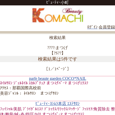
ﾋﾞｭｰﾃｨｰ小町
ﾛｸﾞｲﾝ
会員登録
検索結果
????:まつげ
【?S??】
検索結果は5件です
［1／1ﾍﾟｰｼﾞ］
parfe beaute gaeden COCO*NAIL
ﾈｲﾙｻﾛﾝ ｼﾞｪﾙﾈｲﾙ ｽｶﾙﾌﾟﾁｭｱ まつげﾊﾟｰﾏ まつげｴｸｽﾃ
ｱｸｾｽ：那覇国際高校前
美容ｼﾞｬﾝﾙ： ﾈｲﾙｻﾛﾝ まつげｻﾛﾝ
ﾋﾞｭｰﾃｨ･ﾖｼﾑﾗ本店 ｴｽﾃｻﾛﾝ
ﾌｪｲｼｬﾙ/美肌 ﾌﾞﾗｲﾀﾞﾙｴｽﾃ ﾃﾞﾄｯｸｽ/ﾘﾗｯｸｽ/ﾏｯｻｰｼﾞ ﾌｯﾄｹｱ/角質除去 整
体/整骨/鍼･灸/指圧/ｶｲﾛ まつげﾊﾟｰﾏ まつげｴｸｽﾃ