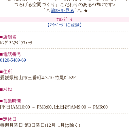
つろげる空間づくり』こだわりのあるﾍｱｻﾛﾝです♪
゜:*.
詳細を見る
ﾞ.*｡:★
ｻﾛﾝﾃﾞｰﾀ
【ﾏｲﾍﾟｰｼﾞに登録】
■店舗名
ﾚﾝｸﾞｽﾍｱｸﾞﾗﾌｨｯｸ
■電話番号
0120-5489-69
■住所
愛媛県松山市三番町4-3-10 竹尾ﾋﾞﾙ2F
■ｱｸｾｽ
■営業時間
[平日]AM10:00 ～ PM8:00､[土日祝]AM9:00 ～ PM6:00
■定休日
毎週月曜日 第3日曜日(12月･1月は除く)