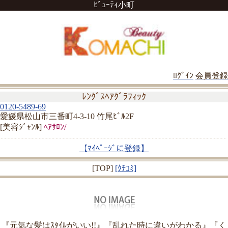
ﾋﾞｭｰﾃｨ小町
ﾛｸﾞｲﾝ
会員登録
ﾚﾝｸﾞｽﾍｱｸﾞﾗﾌｨｯｸ
0120-5489-69
愛媛県松山市三番町4-3-10 竹尾ﾋﾞﾙ2F
[美容ｼﾞｬﾝﾙ]
ﾍｱｻﾛﾝ/
【ﾏｲﾍﾟｰｼﾞに登録】
[TOP]
[ｸﾁｺﾐ]
『元気な髪はｽﾀｲﾙがいい!!』『乱れた時に違いがわかる』『く