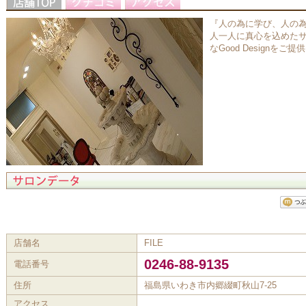
『人の為に学び、人の
人一人に真心を込めたサービスを
なGood Designをご
店舗名
FILE
0246-88-9135
電話番号
住所
福島県いわき市内郷綴町秋山7-25
アクセス