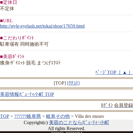
■定休日
不定休
■URL
http://style-eyelash.net/tokai/shop/17659.html
■こだわりﾎﾟｲﾝﾄ
駐車場有 同時施術不可
■美容ﾎﾟｲﾝﾄ
痩身/ﾀﾞｲｴｯﾄ 脱毛 まつげｴｸｽﾃ
ﾍﾟｰｼﾞTOP［ ▲ ］
[TOP]
[ｸﾁｺﾐ]
美容情報|ﾋﾞｭｰﾃｨ小町 TOP
ﾛｸﾞｲﾝ
会員登録
TOP
>
??????岐阜県
>
岐阜その他
> Villa des muses
Copyright(c)
美容のことなら|ﾋﾞｭｰﾃｨｰ小町
All rights Reserved.