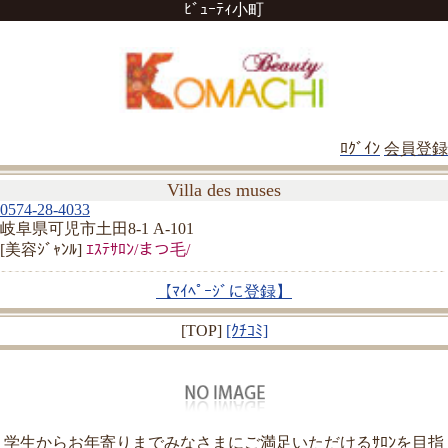
ﾋﾞｭｰﾃｨ小町
ﾛｸﾞｲﾝ
会員登録
Villa des muses
0574-28-4033
岐阜県可児市土田8-1 A-101
[美容ｼﾞｬﾝﾙ]
ｴｽﾃｻﾛﾝ/まつ毛/
【ﾏｲﾍﾟｰｼﾞに登録】
[TOP]
[ｸﾁｺﾐ]
学生からお年寄りまでみなさまにご満足いただけるｻﾛﾝを目指