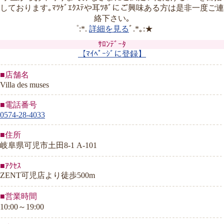
しております｡ﾏﾂｹﾞｴｸｽﾃや耳ﾂﾎﾞにご興味ある方は是非一度ご連
絡下さい｡
゜:*.
詳細を見る
ﾞ.*｡:★
ｻﾛﾝﾃﾞｰﾀ
【ﾏｲﾍﾟｰｼﾞに登録】
■店舗名
Villa des muses
■電話番号
0574-28-4033
■住所
岐阜県可児市土田8-1 A-101
■ｱｸｾｽ
ZENT可児店より徒歩500m
■営業時間
10:00～19:00