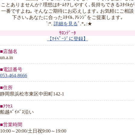
ことありませんか? 理想はﾎｰﾑｹｱしやすく､長持ちできるｽﾀｲﾙが
一番ですよね｡ そんなご期待にお応えします｡ お気軽にご相談
下さい｡あなたに合ったｽﾀｲﾙ､ｱﾚﾝｼﾞをご提案します｡
゜:*.
詳細を見る
ﾞ.*｡:★
ｻﾛﾝﾃﾞｰﾀ
【ﾏｲﾍﾟｰｼﾞに登録】
■店舗名
un.a.in
■電話番号
053-464-8666
■住所
静岡県浜松市東区中田町142-1
■ｱｸｾｽ
船越ﾊﾞｲﾊﾞｽ沿い
■営業時間
10:00～20:00/土日祝9:00～19:00