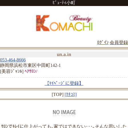
ﾋﾞｭｰﾃｨ小町
ﾛｸﾞｲﾝ
会員登録
un.a.in
053-464-8666
静岡県浜松市東区中田町142-1
[美容ｼﾞｬﾝﾙ]
ﾍｱｻﾛﾝ/
【ﾏｲﾍﾟｰｼﾞに登録】
[TOP]
[ｸﾁｺﾐ]
ｻﾛﾝでｷﾚｲに仕上がっても､家ではできない･･･｡そんな思いした