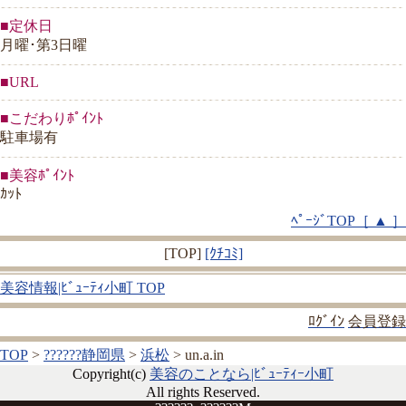
■定休日
月曜･第3日曜
■URL
■こだわりﾎﾟｲﾝﾄ
駐車場有
■美容ﾎﾟｲﾝﾄ
ｶｯﾄ
ﾍﾟｰｼﾞTOP［ ▲ ］
[TOP]
[ｸﾁｺﾐ]
美容情報|ﾋﾞｭｰﾃｨ小町 TOP
ﾛｸﾞｲﾝ
会員登録
TOP
>
??????静岡県
>
浜松
> un.a.in
Copyright(c)
美容のことなら|ﾋﾞｭｰﾃｨｰ小町
All rights Reserved.