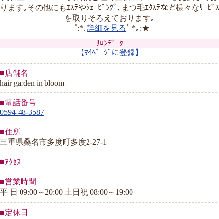
ります｡その他にもｴｽﾃやｼｪｰﾋﾞﾝｸﾞ､まつ毛ｴｸｽﾃなど様々なｻｰﾋﾞｽ
を取りそろえております｡
゜:*.
詳細を見る
ﾞ.*｡:★
ｻﾛﾝﾃﾞｰﾀ
【ﾏｲﾍﾟｰｼﾞに登録】
■店舗名
hair garden in bloom
■電話番号
0594-48-3587
■住所
三重県桑名市多度町多度2-27-1
■ｱｸｾｽ
■営業時間
平 日 09:00～20:00 土日祝 08:00～19:00
■定休日