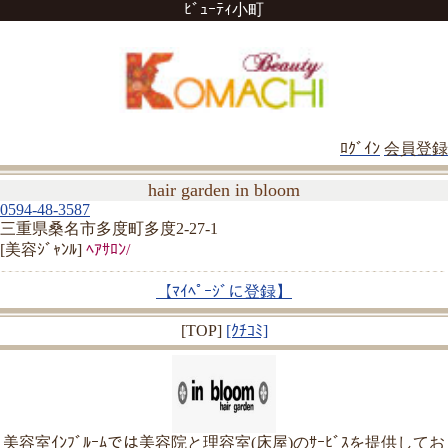
ﾋﾞｭｰﾃｨ小町
ﾛｸﾞｲﾝ
会員登録
hair garden in bloom
0594-48-3587
三重県桑名市多度町多度2-27-1
[美容ｼﾞｬﾝﾙ]
ﾍｱｻﾛﾝ/
【ﾏｲﾍﾟｰｼﾞに登録】
[TOP]
[ｸﾁｺﾐ]
美容室ｲﾝﾌﾞﾙｰﾑでは美容院と理容室(床屋)のｻｰﾋﾞｽを提供してお