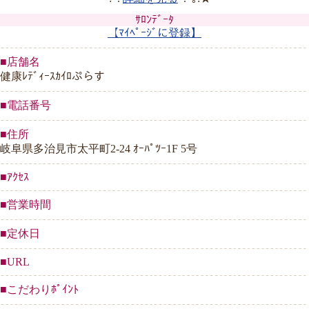
ｻﾛﾝﾃﾞｰﾀ
【ﾏｲﾍﾟｰｼﾞに登録】
■店舗名
健康ﾚﾃﾞｨｰｽｶｲﾛぷらす
■電話番号
■住所
岐阜県多治見市太平町2-24 ｵｰﾊﾟﾂｰ1F 5号
■ｱｸｾｽ
■営業時間
■定休日
■URL
■こだわりﾎﾟｲﾝﾄ