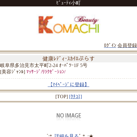
ﾋﾞｭｰﾃｨ小町
ﾛｸﾞｲﾝ
会員登録
健康ﾚﾃﾞｨｰｽｶｲﾛぷらす
岐阜県多治見市太平町2-24 ｵｰﾊﾟﾂｰ1F 5号
[美容ｼﾞｬﾝﾙ]
ﾏｯｻｰｼﾞ/ﾘﾗｸｾﾞｰｼｮﾝ/
【ﾏｲﾍﾟｰｼﾞに登録】
[TOP]
[ｸﾁｺﾐ]
゜:*.
詳細を見る
ﾞ.*｡:★