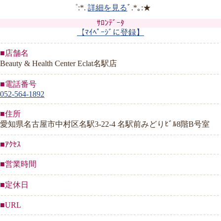
゜:*.
詳細を見る
ﾞ.*｡:★
ｻﾛﾝﾃﾞｰﾀ
【ﾏｲﾍﾟｰｼﾞに登録】
■店舗名
Beauty & Health Center Eclat名駅店
■電話番号
052-564-1892
■住所
愛知県名古屋市中村区名駅3-22-4 名駅前みどりﾋﾞﾙ8階B号室
■ｱｸｾｽ
■営業時間
■定休日
■URL