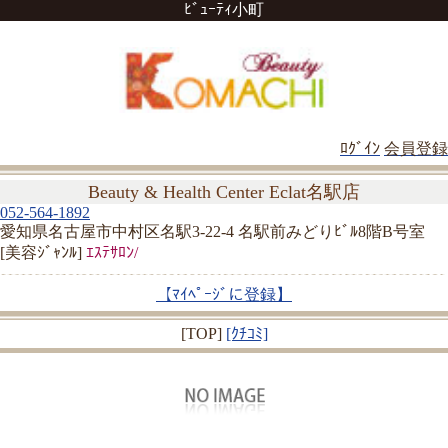
ﾋﾞｭｰﾃｨ小町
ﾛｸﾞｲﾝ
会員登録
Beauty & Health Center Eclat名駅店
052-564-1892
愛知県名古屋市中村区名駅3-22-4 名駅前みどりﾋﾞﾙ8階B号室
[美容ｼﾞｬﾝﾙ]
ｴｽﾃｻﾛﾝ/
【ﾏｲﾍﾟｰｼﾞに登録】
[TOP]
[ｸﾁｺﾐ]