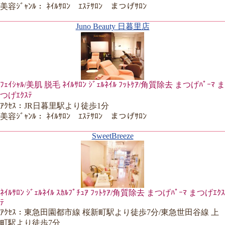
美容ｼﾞｬﾝﾙ： ﾈｲﾙｻﾛﾝ ｴｽﾃｻﾛﾝ まつげｻﾛﾝ
Juno Beauty 日暮里店
ﾌｪｲｼｬﾙ/美肌 脱毛 ﾈｲﾙｻﾛﾝ ｼﾞｪﾙﾈｲﾙ ﾌｯﾄｹｱ/角質除去 まつげﾊﾟｰﾏ ま
つげｴｸｽﾃ
ｱｸｾｽ：JR日暮里駅より徒歩1分
美容ｼﾞｬﾝﾙ： ﾈｲﾙｻﾛﾝ ｴｽﾃｻﾛﾝ まつげｻﾛﾝ
SweetBreeze
ﾈｲﾙｻﾛﾝ ｼﾞｪﾙﾈｲﾙ ｽｶﾙﾌﾟﾁｭｱ ﾌｯﾄｹｱ/角質除去 まつげﾊﾟｰﾏ まつげｴｸｽ
ﾃ
ｱｸｾｽ：東急田園都市線 桜新町駅より徒歩7分/東急世田谷線 上
町駅より徒歩7分