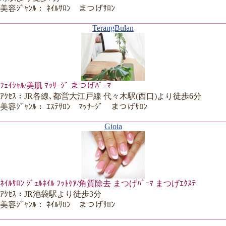
美容ｼﾞｬﾝﾙ： ﾈｲﾙｻﾛﾝ まつげｻﾛﾝ
TerangBulan
ﾌｪｲｼｬﾙ/美肌 ﾏｯｻｰｼﾞ まつげﾊﾟｰﾏ
ｱｸｾｽ：JR各線､都営大江戸線 代々木駅(西口)より徒歩6分
美容ｼﾞｬﾝﾙ： ｴｽﾃｻﾛﾝ ﾏｯｻｰｼﾞ まつげｻﾛﾝ
Gioia
ﾈｲﾙｻﾛﾝ ｼﾞｪﾙﾈｲﾙ ﾌｯﾄｹｱ/角質除去 まつげﾊﾟｰﾏ まつげｴｸｽﾃ
ｱｸｾｽ：JR池袋駅より徒歩3分
美容ｼﾞｬﾝﾙ： ﾈｲﾙｻﾛﾝ まつげｻﾛﾝ