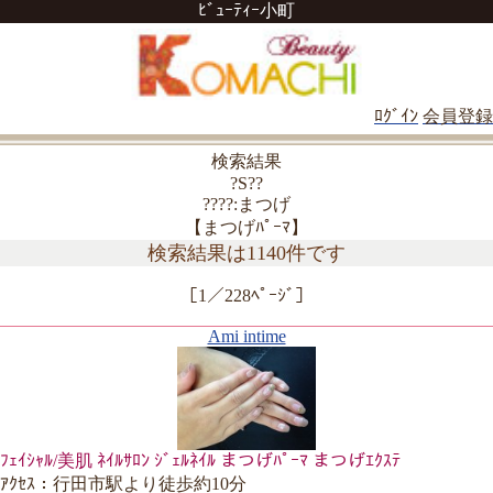
ﾋﾞｭｰﾃｨｰ小町
ﾛｸﾞｲﾝ
会員登録
検索結果
?S??
????:まつげ
【まつげﾊﾟｰﾏ】
検索結果は1140件です
［1／228ﾍﾟｰｼﾞ］
Ami intime
ﾌｪｲｼｬﾙ/美肌 ﾈｲﾙｻﾛﾝ ｼﾞｪﾙﾈｲﾙ まつげﾊﾟｰﾏ まつげｴｸｽﾃ
ｱｸｾｽ：行田市駅より徒歩約10分