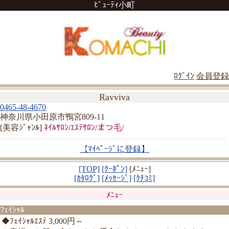
ﾋﾞｭｰﾃｨ小町
ﾛｸﾞｲﾝ
会員登録
Ravviva
0465-48-4670
神奈川県小田原市鴨宮809-11
[美容ｼﾞｬﾝﾙ]
ﾈｲﾙｻﾛﾝ/ｴｽﾃｻﾛﾝ/まつ毛/
【ﾏｲﾍﾟｰｼﾞに登録】
[TOP]
[ｸｰﾎﾟﾝ]
[ﾒﾆｭｰ]
[ｶﾀﾛｸﾞ]
[ﾒｯｾｰｼﾞ]
[ｸﾁｺﾐ]
ﾒﾆｭｰ
ﾌｪｲｼｬﾙ
◆ﾌｪｲｼｬﾙｴｽﾃ 3,000円～