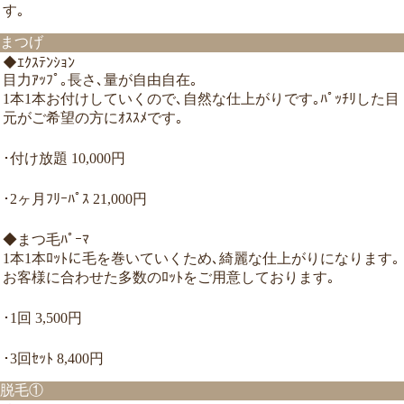
す｡
まつげ
◆ｴｸｽﾃﾝｼｮﾝ
目力ｱｯﾌﾟ｡長さ､量が自由自在｡
1本1本お付けしていくので､自然な仕上がりです｡ﾊﾟｯﾁﾘした目
元がご希望の方にｵｽｽﾒです｡
･付け放題 10,000円
･2ヶ月ﾌﾘｰﾊﾟｽ 21,000円
◆まつ毛ﾊﾟｰﾏ
1本1本ﾛｯﾄに毛を巻いていくため､綺麗な仕上がりになります｡
お客様に合わせた多数のﾛｯﾄをご用意しております｡
･1回 3,500円
･3回ｾｯﾄ 8,400円
脱毛①