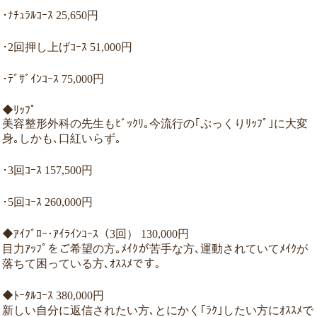
･ﾅﾁｭﾗﾙｺｰｽ 25,650円
･2回押し上げｺｰｽ 51,000円
･ﾃﾞｻﾞｲﾝｺｰｽ 75,000円
◆ﾘｯﾌﾟ
美容整形外科の先生もﾋﾞｯｸﾘ｡今流行の｢ぷっくりﾘｯﾌﾟ｣に大変
身｡しかも､口紅いらず｡
･3回ｺｰｽ 157,500円
･5回ｺｰｽ 260,000円
◆ｱｲﾌﾞﾛｰ･ｱｲﾗｲﾝｺｰｽ（3回） 130,000円
目力ｱｯﾌﾟをご希望の方｡ﾒｲｸが苦手な方､運動されていてﾒｲｸが
落ちて困っている方､ｵｽｽﾒです｡
◆ﾄｰﾀﾙｺｰｽ 380,000円
新しい自分に返信されたい方､とにかく｢ﾗｸ｣したい方にｵｽｽﾒで