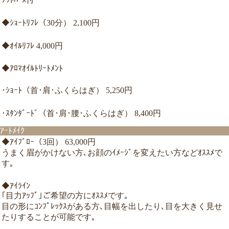
◆ｼｮｰﾄﾘﾌﾚ（30分） 2,100円
◆ｵｲﾙﾘﾌﾚ 4,000円
◆ｱﾛﾏｵｲﾙﾄﾘｰﾄﾒﾝﾄ
･ｼｮｰﾄ（首･肩･ふくらはぎ） 5,250円
･ｽﾀﾝﾀﾞｰﾄﾞ（首･肩･腰･ふくらはぎ） 8,400円
ｱｰﾄﾒｲｸ
◆ｱｲﾌﾞﾛｰ（3回） 63,000円
うまく眉がかけない方､お顔のｲﾒｰｼﾞを変えたい方などｵｽｽﾒで
す｡
◆ｱｲﾗｲﾝ
｢目力ｱｯﾌﾟ｣ご希望の方にｵｽｽﾒです｡
目の形にｺﾝﾌﾟﾚｯｸｽがある方､目幅を出したり､目を大きく見せ
たりすることが可能です｡