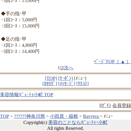
･3回ｺｰｽ：15,000円
◆手の指･甲
･1回ｺｰｽ：5,000円
･3回ｺｰｽ：15,000円
◆足の指･甲
･1回ｺｰｽ：4,800円
･3回ｺｰｽ：14,400円
ﾍﾟｰｼﾞTOP［ ▲ ］
1
|
2
|
次へ
[TOP]
[ｸｰﾎﾟﾝ]
[ﾒﾆｭｰ]
[ｶﾀﾛｸﾞ]
[ﾒｯｾｰｼﾞ]
[ｸﾁｺﾐ]
美容情報|ﾋﾞｭｰﾃｨ小町 TOP
ﾛｸﾞｲﾝ
会員登録
TOP
>
??????神奈川県
>
小田原・箱根
>
Ravviva
> ﾒﾆｭｰ
Copyright(c)
美容のことなら|ﾋﾞｭｰﾃｨｰ小町
All rights Reserved.