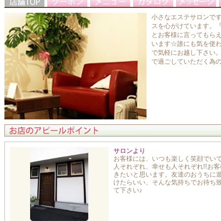
小さなエステサロンで
スを心がけています。『今
とお客様に言ってもら
います☆誰にも気を使
で気軽にお越し下さい
で過ごしていただく為の
サロンより
お客様には、いつも楽しく笑顔でい
人それぞれ、幸せも人それぞれ!!お
きたいと思います。友達のおうちに
けたらいい、そんな気持ちでお待ち
て下さい♪