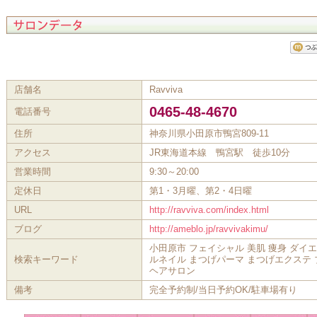
店舗名
Ravviva
0465-48-4670
電話番号
住所
神奈川県小田原市鴨宮809-11
アクセス
JR東海道本線 鴨宮駅 徒歩10分
営業時間
9:30～20:00
定休日
第1・3月曜、第2・4日曜
URL
http://ravviva.com/index.html
ブログ
http://ameblo.jp/ravvivakimu/
小田原市 フェイシャル 美肌 痩身 ダイエ
検索キーワード
ルネイル まつげパーマ まつげエクステ
ヘアサロン
備考
完全予約制/当日予約OK/駐車場有り