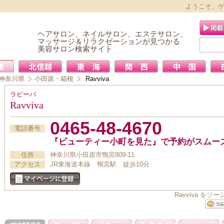
ようこそ、
ヘアサロン、ネイルサロン、エステサロン、
マッサージ＆リラクゼーションが見つかる
美容サロン検索サイト
神奈川県
小田原・箱根
Ravviva
ラビーバ
Ravviva
0465-48-4670
電話番号
『ビューティー小町を見た』で予約がスムー
住所
神奈川県小田原市鴨宮809-11
アクセス
JR東海道本線 鴨宮駅 徒歩10分
Ravviva 