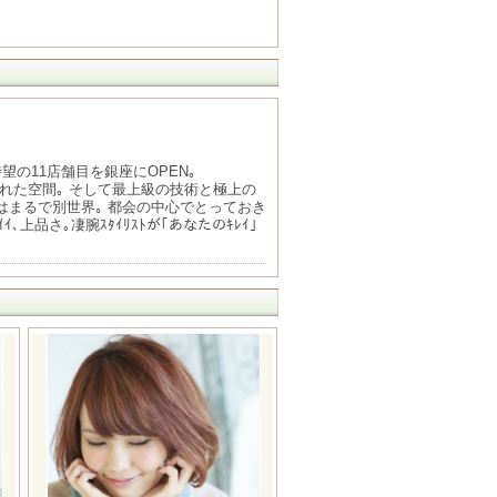
待望の11店舗目を銀座にOPEN｡
洗練された空間｡ そして最上級の技術と極上の
店内はまるで別世界｡ 都会の中心でとっておき
､上品さ｡凄腕ｽﾀｲﾘｽﾄが｢あなたのｷﾚｲ｣