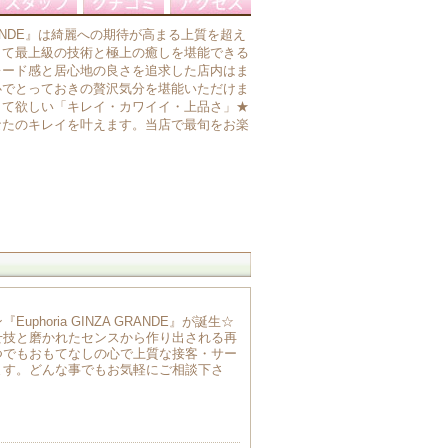
A GRANDE』は綺麗への期待が高まる上質を超え
して最上級の技術と極上の癒しを堪能できる
レード感と居心地の良さを追求した店内はま
心でとっておきの贅沢気分を堪能いただけま
して欲しい「キレイ・カワイイ・上品さ」★
なたのキレイを叶えます。当店で最旬をお楽
horia GINZA GRANDE』が誕生☆
せ技と磨かれたセンスから作り出される再
つでもおもてなしの心で上質な接客・サー
ます。どんな事でもお気軽にご相談下さ