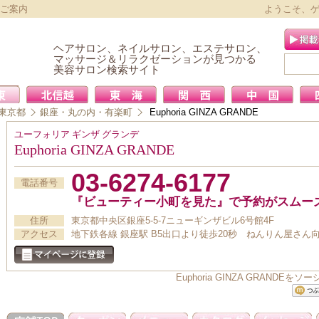
報をご案内
ようこそ、
ヘアサロン、ネイルサロン、エステサロン、
マッサージ＆リラクゼーションが見つかる
美容サロン検索サイト
東京都
銀座・丸の内・有楽町
Euphoria GINZA GRANDE
ユーフォリア ギンザ グランデ
Euphoria GINZA GRANDE
03-6274-6177
電話番号
『ビューティー小町を見た』で予約がスムー
住所
東京都中央区銀座5-5-7ニューギンザビル6号館4F
アクセス
地下鉄各線 銀座駅 B5出口より徒歩20秒 ねんりん屋さん向
Euphoria GINZA GRAN