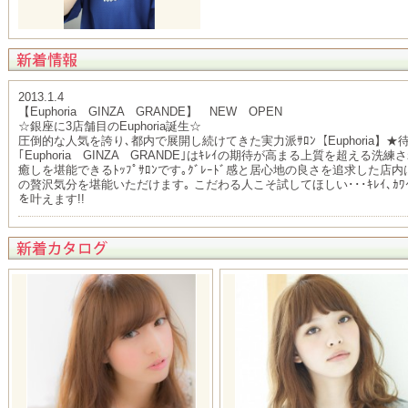
2013.1.4
【Euphoria GINZA GRANDE】 NEW OPEN
☆銀座に3店舗目のEuphoria誕生☆
圧倒的な人気を誇り､都内で展開し続けてきた実力派ｻﾛﾝ【Euphoria】★
｢Euphoria GINZA GRANDE｣はｷﾚｲの期待が高まる上質を超える
癒しを堪能できるﾄｯﾌﾟｻﾛﾝです｡ｸﾞﾚｰﾄﾞ感と居心地の良さを追求した
の贅沢気分を堪能いただけます｡ こだわる人こそ試してほしい･･･ｷﾚｲ､ｶﾜｲｲ
を叶えます!!