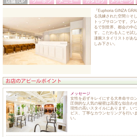
『Euphoria GINZ
る洗練された空間☆そ
トップサロンです。グ
るで別世界。都会の中
す。こだわる人こそ試
凄腕スタイリストがあ
しみ下さい。
メッセージ
女性を必ずキレイにする大本命サロン『Eup
圧倒的な人気の秘密は高度な似合わ
現性の高いスタイルにあります。い
ビス、丁寧なカウンセリングを行い
い。