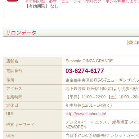
※予約の際、必ず『ビューティー小町のクーポンを利用します
【有効期限】 なし
店舗名
Euphoria GINZA GRANDE
03-6274-6177
電話番号
住所
東京都中央区銀座5-5-7ニューギンザビル
アクセス
地下鉄各線 銀座駅 B5出口より徒歩20
営業時間
【平日】11:00～22:00 【土】10:00～20:
定休日
年中無休(12/31～1/4除く)
URL
http://www.euphoria.jp/
デジタルパーマ エクステ 縮毛矯正 メイ
検索キーワード
NEWOPEN
備考
当日予約OK/予約優先/クレジットカー