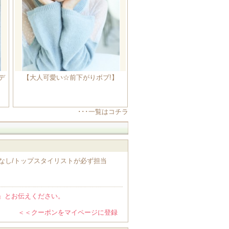
デ
【大人可愛い☆前下がりボブ!】
･･･一覧はコチラ
名料なし/トップスタイリストが必ず担当
』とお伝えください。
＜＜クーポンをマイページに登録