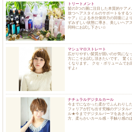
トリートメント
髪の3つの層に注目した本質的ケア
放つヘアスタイルのサポートをする
ケア』による水分保持力の回復によ
ずみずしい状態に導き、美しいヘア
同時にお試し下さい☆
マシュマロストレート
広がりやすい髪質が固いのが気にな
方にこそお試し頂きたいです。 驚く
くなります。 クセ・ボリュームでお
すよ♪
ナチュラルデジタルカール
今までになかった柔かでふんわりし
フォリアが打ち出す究極のデジタル
ル★今までデジタルパーマをあきら
方、柔らかいカール感・手触り感の