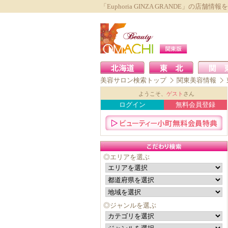
「Euphoria GINZA GRANDE」の店舗情
美容サロン検索トップ
関東美容情報
ようこそ、
ゲスト
さん
ログイン
無料会員登録
◎エリアを選ぶ
◎ジャンルを選ぶ