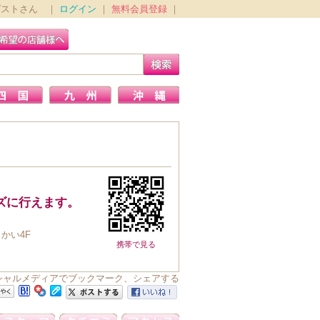
ゲストさん ｜
ログイン
｜
無料会員登録
｜
ズに行えます。
かい4F
携帯で見る
DEをソーシャルメディアでブックマーク、シェアする