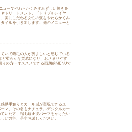
メニューでやわらかくみずみずしい輝きを
ツヤトリートメント。『トリプルレイヤー
り、美にこだわる女性の髪をやわらかくみ
スタイルを引き出します。他のメニューと
っていて猫毛の人が羨ましいと感じている
ほど柔らかな質感になり、おさまりやす
困りの方へオススメできる画期的MENUで
た感動手触りとカール感が実現できるユー
パーマ。その名もナチュラルデジタルカー
めていた方、縮毛矯正後パーマをかけたい
ほしい方等、是非お試しください。