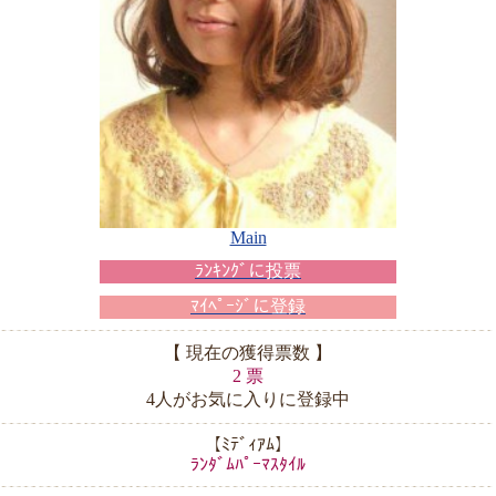
Main
ﾗﾝｷﾝｸﾞに投票
ﾏｲﾍﾟｰｼﾞに登録
【 現在の獲得票数 】
2 票
4人がお気に入りに登録中
【ﾐﾃﾞｨｱﾑ】
ﾗﾝﾀﾞﾑﾊﾟｰﾏｽﾀｲﾙ