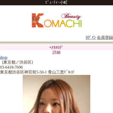
ﾋﾞｭｰﾃｨｰ小町
ﾛｸﾞｲﾝ
会員登録
ﾍｱｶﾀﾛｸﾞ
詳細
drop
[東京都／渋谷区]
03-6418-7696
東京都渋谷区神宮前5-50-1 青山三恵ﾋﾞﾙ1F