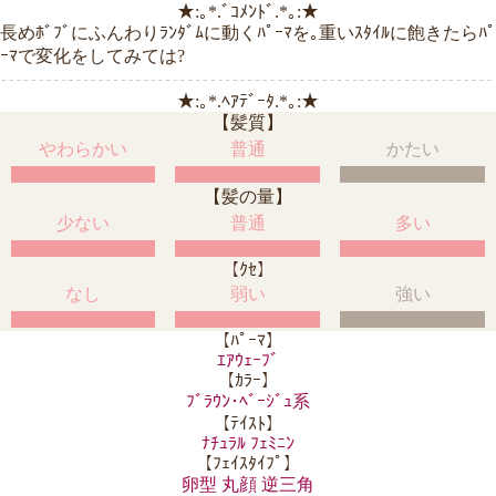
★:｡*.ﾞｺﾒﾝﾄﾞ.*｡:★
長めﾎﾞﾌﾞにふんわりﾗﾝﾀﾞﾑに動くﾊﾟｰﾏを｡重いｽﾀｲﾙに飽きたらﾊﾟ
ｰﾏで変化をしてみては?
★:｡*.ﾍｱﾃﾞｰﾀ.*｡:★
【髪質】
やわらかい
普通
かたい
【髪の量】
少ない
普通
多い
【ｸｾ】
なし
弱い
強い
【ﾊﾟｰﾏ】
ｴｱｳｪｰﾌﾞ
【ｶﾗｰ】
ﾌﾞﾗｳﾝ･ﾍﾞｰｼﾞｭ系
【ﾃｲｽﾄ】
ﾅﾁｭﾗﾙ ﾌｪﾐﾆﾝ
【ﾌｪｲｽﾀｲﾌﾟ】
卵型 丸顔 逆三角