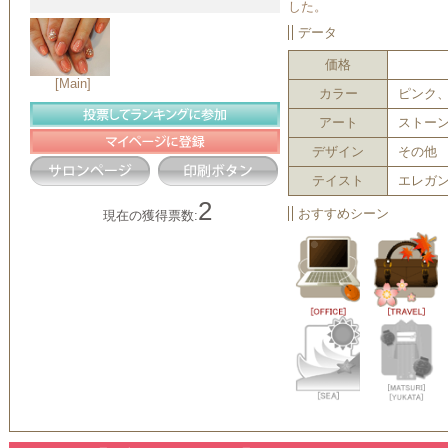
した。
データ
価格
[Main]
カラー
ピンク
アート
ストー
デザイン
その他
テイスト
エレガ
2
おすすめシーン
現在の獲得票数: