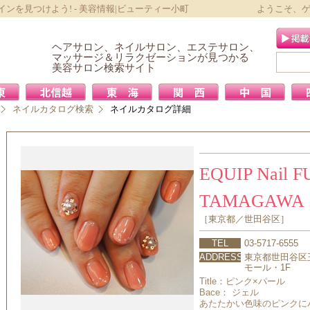
を見つけよう! - 美容情報|ビューティー小町
ようこそ、
ヘアサロン、ネイルサロン、エステサロン、
マッサージ＆リラクゼーションが見つかる
美容サロン検索サイト
ネイルカタログ検索
ネイルカタログ詳細
EQUIP Nail 
TAMAGAWA
［東京都／世田谷区］
TEL
03-5717-6555
ADDRESS
東京都世田谷区玉
モール・1F
Title：
ピンク×パール
Bace： ジェル
あたたかい色味のピンクに