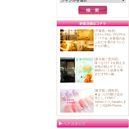
[千葉県／柏市]
ｴｽﾃﾃｨｯｸｻﾛﾝ ｱｳﾗ/ｱｳﾗﾘ
ｿﾞｰﾄでは､お客様のあ
ふれだす美のｵｰﾗと心
からの癒し...
[東京都／荒川区]
様々なﾄﾗﾌﾞﾙを抱える
女性の肌とﾎﾞﾃﾞｨに､
納得のいく結果を導
きだすｻﾛﾝ♪健...
[東京都／調布市]
★まつげの駆け込み
寺としてFMﾌｼﾞ､
Yahooﾆｭｰｽ､hanako,,ｵ
ｰｶﾞﾆｯｸ誌Mr.Partne...