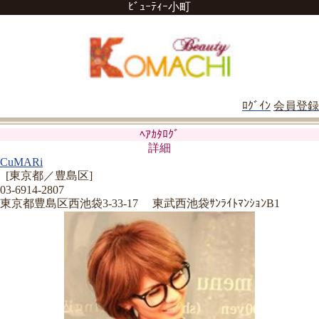
ﾋﾞｭｰﾃｨｰ小町
ﾛｸﾞｲﾝ
会員登録
ﾍｱｶﾀﾛｸﾞ
詳細
CuMARi
[東京都／豊島区]
03-6914-2807
東京都豊島区西池袋3-33-17 東武西池袋ｻﾝﾗｲﾄﾏﾝｼｮﾝB1