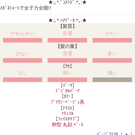
★:｡*.ﾞｺﾒﾝﾄﾞ.*｡:★
ﾒｶﾞﾈｼｮｰﾄで女子力全開!!
★:｡*.ﾍｱﾃﾞｰﾀ.*｡:★
【髪質】
やわらかい
普通
かたい
【髪の量】
少ない
普通
多い
【ｸｾ】
なし
弱い
強い
【ﾊﾟｰﾏ】
ﾃﾞｼﾞﾀﾙﾊﾟｰﾏ
【ｶﾗｰ】
ﾌﾞﾗｳﾝ･ﾍﾞｰｼﾞｭ系
【ﾃｲｽﾄ】
ﾅﾁｭﾗﾙ
【ﾌｪｲｽﾀｲﾌﾟ】
卵型 丸顔 ﾍﾞｰｽ
ﾍﾟｰｼﾞTOP［ ▲ ］