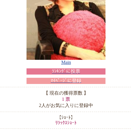
Main
ﾗﾝｷﾝｸﾞに投票
ﾏｲﾍﾟｰｼﾞに登録
【 現在の獲得票数 】
1 票
2人がお気に入りに登録中
【ｼｮｰﾄ】
ﾘﾗｯｸｽｼｮｰﾄ