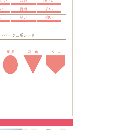
かい
普通
かたい
い
普通
多い
し
弱い
強い
ン・ベージュ系レッド