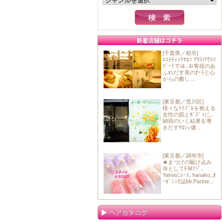
[千葉県／柏市]
ｴｽﾃﾃｨｯｸｻﾛﾝ ｱｳﾗ/ｱｳﾗﾘ
ｿﾞｰﾄでは､お客様のあ
ふれだす美のｵｰﾗと心
からの癒し...
[東京都／荒川区]
様々なﾄﾗﾌﾞﾙを抱える
女性の肌とﾎﾞﾃﾞｨに､
納得のいく結果を導
きだすｻﾛﾝ♪健...
[東京都／調布市]
★まつげの駆け込み
寺としてFMﾌｼﾞ､
Yahooﾆｭｰｽ､hanako,,ｵ
ｰｶﾞﾆｯｸ誌Mr.Partne...