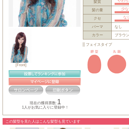
やわら
髪質
少な
髪の量
な
クセ
パーマ
なし
カラー
ブラウ
フェイスタイプ
[Front]
1
現在の獲得票数:
1人がお気に入りに登録中！
この髪型を見た人はこんな髪型も見ています