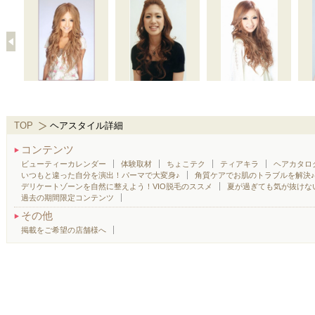
TOP
ヘアスタイル詳細
コンテンツ
ビューティーカレンダー
体験取材
ちょこテク
ティアキラ
ヘアカタロ
いつもと違った自分を演出！パーマで大変身♪
角質ケアでお肌のトラブルを解決
デリケートゾーンを自然に整えよう！VIO脱毛のススメ
夏が過ぎても気が抜けな
過去の期間限定コンテンツ
その他
掲載をご希望の店舗様へ