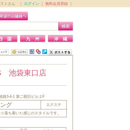
ゲストさん ｜
ログイン
｜
無料会員登録
｜
SS 池袋東口店
袋3-4-1 第二朝日ビル２F
ロング
エクステ
に☆落ち着いた感じのスタイルです。