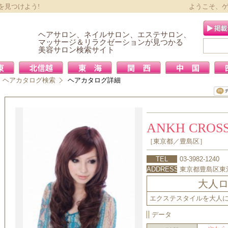
を見つけよう!
ようこそ、
ヘアサロン、ネイルサロン、エステサロン、
マッサージ＆リラクゼーションが見つかる
美容サロン検索サイト
ヘアカタログ検索
ヘアカタログ詳細
ANKH CRO
［東京都／豊島区］
TEL
03-3982-1240
ADDRESS
東京都豊島区東池
大人
エクステスタイルを大人
データ