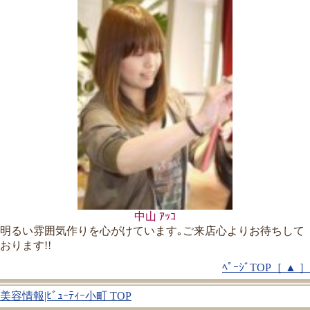
中山 ｱｯｺ
明るい雰囲気作りを心がけています｡ご来店心よりお待ちして
おります!!
ﾍﾟｰｼﾞTOP［ ▲ ］
美容情報|ﾋﾞｭｰﾃｨｰ小町 TOP