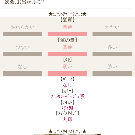
二次会､お出かけに!!
★:｡*.ﾍｱﾃﾞｰﾀ.*｡:★
【髪質】
やわらかい
普通
かたい
【髪の量】
少ない
普通
多い
【ｸｾ】
なし
弱い
強い
【ﾊﾟｰﾏ】
なし
【ｶﾗｰ】
ﾌﾞﾗｳﾝ･ﾍﾞｰｼﾞｭ系
【ﾃｲｽﾄ】
ﾅﾁｭﾗﾙ
【ﾌｪｲｽﾀｲﾌﾟ】
丸顔
★:｡*.ｽﾀｲﾘｽﾄ.*｡:★