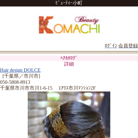
ﾋﾞｭｰﾃｨｰ小町
ﾛｸﾞｲﾝ
会員登録
ﾍｱｶﾀﾛｸﾞ
詳細
Hair design DOLCE
[千葉県／市川市]
050-5808-8913
千葉県市川市市川1-6-15 ｴｱﾘｽ市川ﾏﾝｼｮﾝ2F