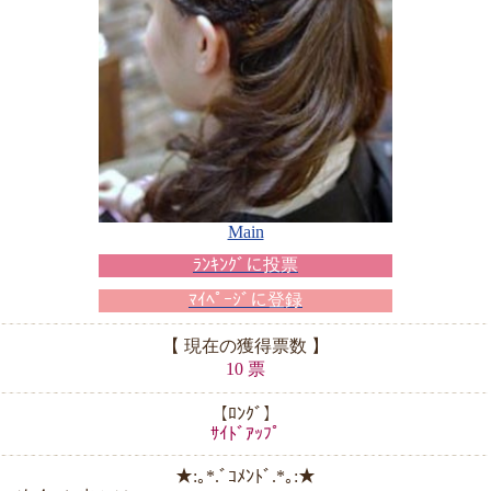
Main
ﾗﾝｷﾝｸﾞに投票
ﾏｲﾍﾟｰｼﾞに登録
【 現在の獲得票数 】
10 票
【ﾛﾝｸﾞ】
ｻｲﾄﾞｱｯﾌﾟ
★:｡*.ﾞｺﾒﾝﾄﾞ.*｡:★